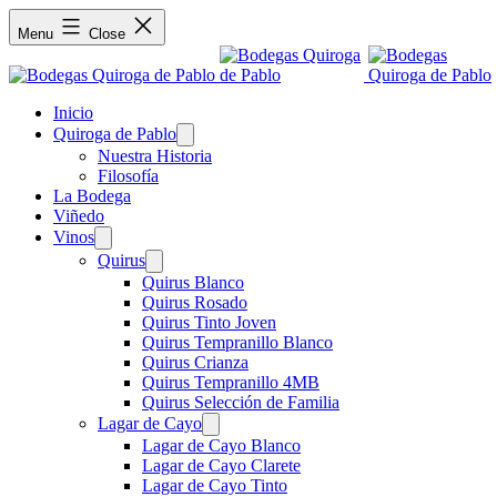
Menu
Close
Inicio
Quiroga de Pablo
Open
menu
Nuestra Historia
Filosofía
La Bodega
Viñedo
Vinos
Open
menu
Quirus
Open
menu
Quirus Blanco
Quirus Rosado
Quirus Tinto Joven
Quirus Tempranillo Blanco
Quirus Crianza
Quirus Tempranillo 4MB
Quirus Selección de Familia
Lagar de Cayo
Open
menu
Lagar de Cayo Blanco
Lagar de Cayo Clarete
Lagar de Cayo Tinto